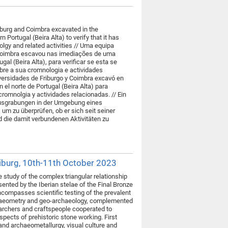
eiburg and Coimbra excavated in the
 Portugal (Beira Alta) to verify that it has
olgy and related activities // Uma equipa
e Coimbra escavou nas imediações de uma
gal (Beira Alta), para verificar se esta se
bre a sua cromnologia e actividades
iversidades de Friburgo y Coimbra excavó en
el norte de Portugal (Beira Alta) para
romnolgia y actividades relacionadas. // Ein
 Ausgrabungen in der Umgebung eines
 um zu überprüfen, ob er sich seit seiner
d die damit verbundenen Aktivitäten zu
eiburg, 10th-11th October 2023
he study of the complex triangular relationship
nted by the Iberian stelae of the Final Bronze
compasses scientific testing of the prevalent
haeometry and geo-archaeology, complemented
earchers and craftspeople cooperated to
spects of prehistoric stone working. First
 and archaeometallurgy, visual culture and