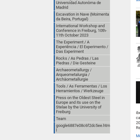
Universidad Autonòma de
Madrid
Excavation in Nave (Moimenta
da Beira, Portugal)
International Workshop and
Conference in Freiburg, 10th-
11th October 2023
The Experiment / A
Experiência / El Experimento /
Das Experiment
Rocks / As Pedras / Las
Piedras / Die Gesteine
Archaeometallurgy /
Arqueometalurgia /
Archäometallurgie
Tools / As Ferramentas / Los
Herramientos / Werkzeuge
Press on the Oldest Steel in
Europe and its use on the
Stelae by the University of
Freiburg
ib
ca
Team
20
google6887e08c6f2dc5ee.htm
Re
l
M