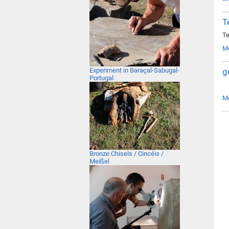
T
Te
M
g
Experiment in Baraçal-Sabugal-
Portugal
M
Bronze Chisels / Cincéis /
Meißel