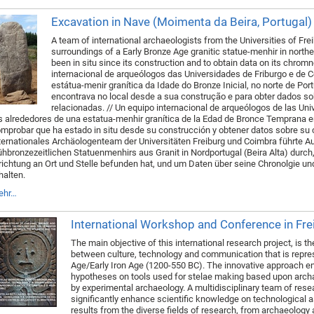
Excavation in Nave (Moimenta da Beira, Portugal)
A team of international archaeologists from the Universities of Fr
surroundings of a Early Bronze Age granitic statue-menhir in northern
been in situ since its construction and to obtain data on its chromn
internacional de arqueólogos das Universidades de Friburgo e d
estátua-menir granítica da Idade do Bronze Inicial, no norte de Portu
encontrava no local desde a sua construção e para obter dados so
relacionadas. // Un equipo internacional de arqueólogos de las Un
s alrededores de una estatua-menhir granítica de la Edad de Bronce Temprana en 
mprobar que ha estado in situ desde su construcción y obtener datos sobre su c
ternationales Archäologenteam der Universitäten Freiburg und Coimbra führte
ühbronzezeitlichen Statuenmenhirs aus Granit in Nordportugal (Beira Alta) durch,
richtung an Ort und Stelle befunden hat, und um Daten über seine Chronolgie un
halten.
ehr…
International Workshop and Conference in Fr
The main objective of this international research project, is t
between culture, technology and communication that is represe
Age/Early Iron Age (1200-550 BC). The innovative approach en
hypotheses on tools used for stelae making based upon arc
by experimental archaeology. A multidisciplinary team of res
significantly enhance scientific knowledge on technological a
results from the diverse fields of research, from archaeology