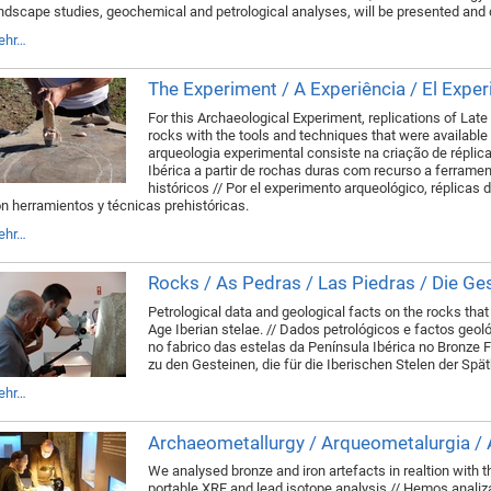
ndscape studies, geochemical and petrological analyses, will be presented and
ehr…
The Experiment / A Experiência / El Expe
For this Archaeological Experiment, replications of Lat
rocks with the tools and techniques that were available 
arqueologia experimental consiste na criação de réplic
Ibérica a partir de rochas duras com recurso a ferramen
históricos // Por el experimento arqueológico, réplicas 
n herramientos y técnicas prehistóricas.
ehr…
Rocks / As Pedras / Las Piedras / Die Ge
Petrological data and geological facts on the rocks th
Age Iberian stelae. // Dados petrológicos e factos geol
no fabrico das estelas da Península Ibérica no Bronze F
zu den Gesteinen, die für die Iberischen Stelen der Sp
ehr…
Archaeometallurgy / Arqueometalurgia / 
We analysed bronze and iron artefacts in realtion with 
portable XRF and lead isotope analysis // Hemos analiz