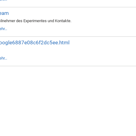
eam
ilnehmer des Experimentes und Kontakte.
ehr…
oogle6887e08c6f2dc5ee.html
ehr…