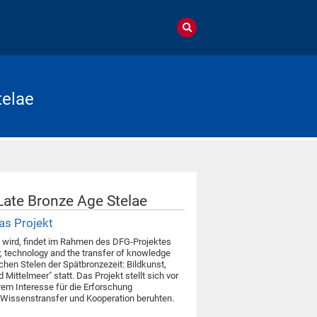
telae
 Late Bronze Age Stelae
Das Projekt
 wird, findet im Rahmen des DFG-Projektes
y, technology and the transfer of knowledge
chen Stelen der Spätbronzezeit: Bildkunst,
ittelmeer" statt. Das Projekt stellt sich vor
rem Interesse für die Erforschung
f Wissenstransfer und Kooperation beruhten.