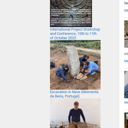
la
M
International Project Workshop
and Conference, 10th to 11th
of October 2023
co
M
Excavation in Nave (Moimenta
da Beira, Portugal)
M