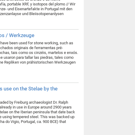
a, portable XRF, y isotopos del plomo // Wir
nze- und Eisenartefakte in Portugal mit den
szenzanlayse und Bleiisotopenanlysen
tos / Werkzeuge
ld have been used for stone working, such as
achados originais de ferramentas pré-
ochas, tais como os cinzéis, martelos e enxós.
e usaron para tallar las piedras, tales como
ene Repliken von prähistorischen Werkzeugen
s use on the Stelae by the
eaded by Freiburg archaeologist Dr. Ralph
already in use in Europe around 2900 years
elae on the Iberian peninsula that date back
ne using tempered steel. This was backed up
a do Vigio, Portugal, ca. 900 BCE) that