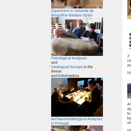
Experiment in Valverde de
Burguillos-Badajoz-Spain
//
Petrological Analyses
ci
and
zu
Geological Surveys
in the
Beir
as
M
and Extremadura
Ar
ag
to
by
Archaeometallurgical Analyses
sh
in Portugal
M