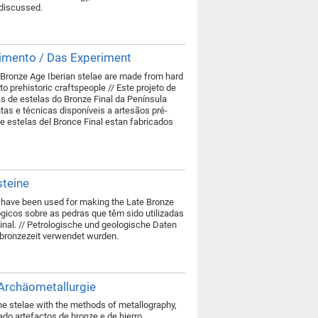
 discussed.
rimento / Das Experiment
e Bronze Age Iberian stelae are made from hard
to prehistoric craftspeople // Este projeto de
as de estelas do Bronze Final da Península
tas e técnicas disponíveis a artesãos pré-
de estelas del Bronce Final estan fabricados
steine
at have been used for making the Late Bronze
ógicos sobre as pedras que têm sido utilizadas
inal. // Petrologische und geologische Daten
ätbronzezeit verwendet wurden.
Archäometallurgie
the stelae with the methods of metallography,
ado artefactos de bronze e de hierro