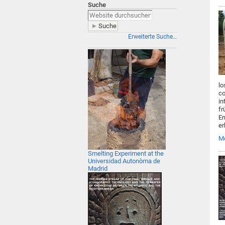
Suche
Erweiterte Suche…
lo
co
in
fr
Er
er
M
Smelting Experiment at the
Universidad Autonòma de
Madrid