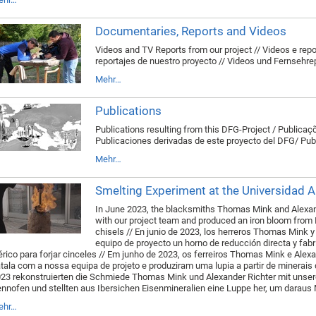
Documentaries, Reports and Videos
Videos and TV Reports from our project // Videos e repo
reportajes de nuestro proyecto // Videos und Fernsehr
Mehr…
Publications
Publications resulting from this DFG-Project / Publicaç
Publicaciones derivadas de este proyecto del DFG/ Pu
Mehr…
Smelting Experiment at the Universidad
In June 2023, the blacksmiths Thomas Mink and Alexan
with our project team and produced an iron bloom from I
chisels // En junio de 2023, los herreros Thomas Mink 
equipo de proyecto un horno de reducción directa y fabr
érico para forjar cinceles // Em junho de 2023, os ferreiros Thomas Mink e Alex
tala com a nossa equipa de projeto e produziram uma lupia a partir de minerais de
23 rekonstruierten die Schmiede Thomas Mink und Alexander Richter mit unser
nnofen und stellten aus Ibersichen Eisenmineralien eine Luppe her, um daraus
ehr…