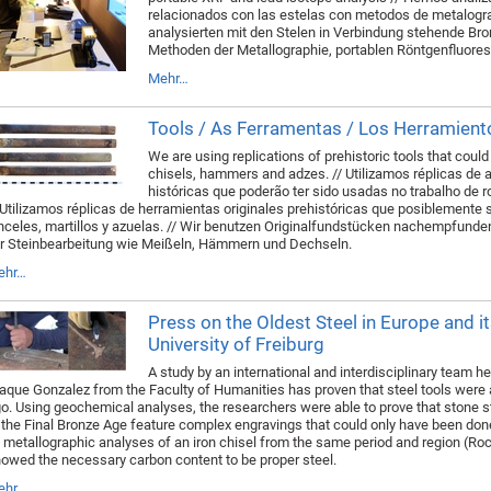
relacionados con las estelas con metodos de metalografí
analysierten mit den Stelen in Verbindung stehende Bro
Methoden der Metallographie, portablen Röntgenfluore
Mehr…
Tools / As Ferramentas / Los Herramien
We are using replications of prehistoric tools that cou
chisels, hammers and adzes. // Utilizamos réplicas de 
históricas que poderão ter sido usadas no trabalho de r
 Utilizamos réplicas de herramientas originales prehistóricas que posiblemente s
nceles, martillos y azuelas. // Wir benutzen Originalfundstücken nachempfund
r Steinbearbeitung wie Meißeln, Hämmern und Dechseln.
ehr…
Press on the Oldest Steel in Europe and it
University of Freiburg
A study by an international and interdisciplinary team h
aque Gonzalez from the Faculty of Humanities has proven that steel tools were 
o. Using geochemical analyses, the researchers were able to prove that stone st
 the Final Bronze Age feature complex engravings that could only have been do
 metallographic analyses of an iron chisel from the same period and region (Roch
owed the necessary carbon content to be proper steel.
ehr…